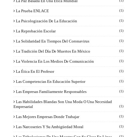
La Paz Basada En Una Ética Mundial
(1)
La Prueba ENLACE
(1)
La Psicologización De La Educación
(1)
La Reprobación Escolar
(1)
La Solidaridad En Tiempos Del Coronavirus
(1)
La Tradición Del Día De Muertos En México
(1)
La Violencia En Los Medios De Comunicación
(1)
La Ética En El Profesor
(1)
Las Competencias En Educación Superior
(1)
Las Empresas Familiarmente Responsables
(1)
Las Habilidades Blandas Son Una Moda O Una Necesidad
Empresarial
(1)
Las Mejores Empresas Donde Trabajar
(1)
Las Narcoseries Y Su Ambigüedad Moral
(1)
Las Tribulaciones De Una Maestra Con Su Clase En Línea
(1)