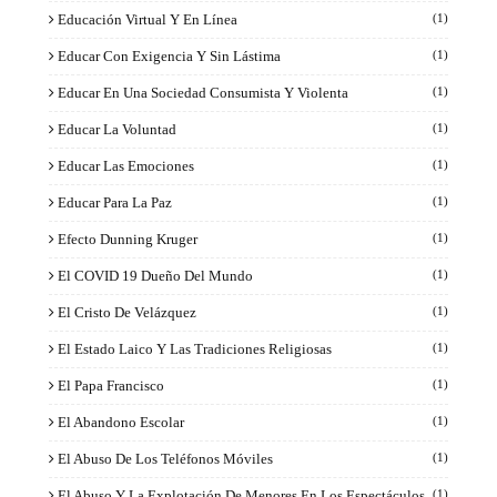
Educación Virtual Y En Línea
(1)
Educar Con Exigencia Y Sin Lástima
(1)
Educar En Una Sociedad Consumista Y Violenta
(1)
Educar La Voluntad
(1)
Educar Las Emociones
(1)
Educar Para La Paz
(1)
Efecto Dunning Kruger
(1)
El COVID 19 Dueño Del Mundo
(1)
El Cristo De Velázquez
(1)
El Estado Laico Y Las Tradiciones Religiosas
(1)
El Papa Francisco
(1)
El Abandono Escolar
(1)
El Abuso De Los Teléfonos Móviles
(1)
El Abuso Y La Explotación De Menores En Los Espectáculos
(1)