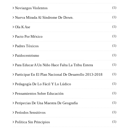
Noviazgos Violentos
(1)
Nueva Mirada Al Síndrome De Down.
(1)
Ola K Ase
(1)
Pacto Por México
(1)
Padres Tóxicos
(1)
Paidocentrismo
(1)
Para Educar A Un Niño Hace Falta La Tribu Entera
(1)
Participar En El Plan Nacional De Desarrollo 2013-2018
(1)
Pedagogía De Lo Fácil Y Lo Lúdico
(1)
Pensamientos Sobre Educación
(1)
Peripecias De Una Maestra De Geografía
(1)
Períodos Sensitivos
(1)
Política Sin Principios
(1)