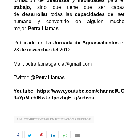
formación de
destrezas
y
habilidades
para el
trabajo
, sino que tiene que ser capaz
de
desarrollar
todas las
capacidades
del ser
humano y convertirlo en alguien mucho
mejor.
Petra Llamas
Publicado en
La Jornada de Aguascalientes
el
28 de noviembre del 2012.
Mail:
petrallamasgarcia@gmail.com
Twitter:
@PetraLlamas
Youtube:
https://www.youtube.com/channel/UC
9aYpMfchINwkzJpozbgE_g/videos
LAS COMPETENCIAS EN EDUCACIÓN SUPERIOR