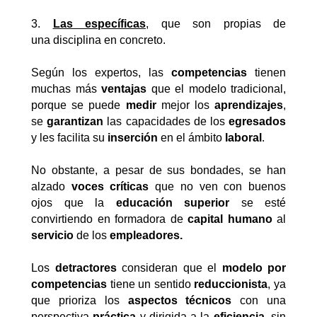
3.
Las específicas
, que son propias de
una disciplina en concreto.
Según los expertos, las
competencias
tienen
muchas más
ventajas
que el modelo tradicional,
porque se puede
medir
mejor los
aprendizajes
,
se
garantizan
las capacidades de los
egresados
y les facilita su
inserción
en el ámbito
laboral
.
No obstante, a pesar de sus bondades, se han
alzado
voces críticas
que no ven con buenos
ojos que la
educación superior
se esté
convirtiendo en formadora de
capital humano
al
servicio
de los
empleadores.
Los
detractores
consideran que el
modelo por
competencias
tiene un sentido
reduccionista
, ya
que prioriza los
aspectos técnicos
con una
perspectiva
práctica
y dirigida a la
eficiencia
, sin