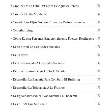
Crónica De La Feria Del Libro De Aguascalientes
(1)
Crónica De Un Accidente
(1)
Cuando Los Hijos No Son Como Los Padres Esperaban.
(1)
Cyberbullying
(1)
Cómo Educar Personas Emocionalmente Fuertes. Resiliencia
(1)
Daño Moral En Las Redes Sociales
(1)
De Panzazo
(1)
Del Chismógrafo A Las Redes Sociales
(1)
Derribar Estatuas Y Su Juicio Al Pasado
(1)
Desarrollar La Empatía Para Combatir El Bullying
(1)
Desarrollar La Tolerancia A La Frustrac
(1)
Desigualdades Educativas Durante La Pnademia
(1)
Destruir Al Que Sobresale
(1)