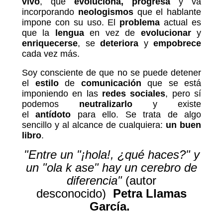
vivo
, que
evoluciona, progresa
y va
incorporando
neologismos
que el hablante
impone con su uso. El
problema
actual es
que la
lengua
en vez de
evolucionar
y
enriquecerse
, se
deteriora
y
empobrece
cada vez más.
Soy consciente de que no se puede detener
el
estilo
de
comunicación
que se está
imponiendo en las
redes sociales
, pero sí
podemos
neutralizarlo
y existe
el
antídoto
para ello. Se trata de algo
sencillo y al alcance de cualquiera:
un buen
libro
.
"Entre un "¡hola!, ¿qué haces?" y
un "ola k ase" hay un cerebro de
diferencia"
(autor
desconocido)
Petra Llamas
García.