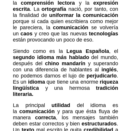
la
comprensión
lectora
y la
expresión
escrita
. La
ortografía
nació, por tanto, con
la finalidad de
uniformar la comunicación
porque si cada quien escribiera como mejor
le pareciera, la
comunicación
se volvería
un
caos
y creo que las nuevas
tecnologías
están provocando un poco de eso.
Siendo como es la
Legua Española
, el
segundo idioma más hablado
del mundo,
después del
chino mandarín
y superando
con una diferencia de hablantes al
inglés
,
no podemos darnos el lujo de
perjudicarlo
.
Es un
idioma
que tiene una enorme
riqueza
lingüística
y una hermosa
tradición
literaria.
La principal
utilidad
del idioma es
la
comunicación
y para que ésta fluya de
manera
correcta
, los mensajes también
deben estar correctos y bien
estructurados
.
Un
texto
mal escrito le quita
credibilidad
a