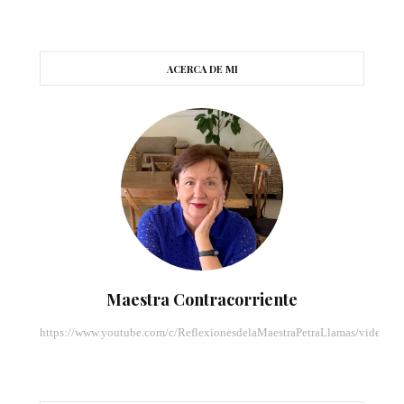
ACERCA DE MI
Maestra Contracorriente
https://www.youtube.com/c/ReflexionesdelaMaestraPetraLlamas/videos