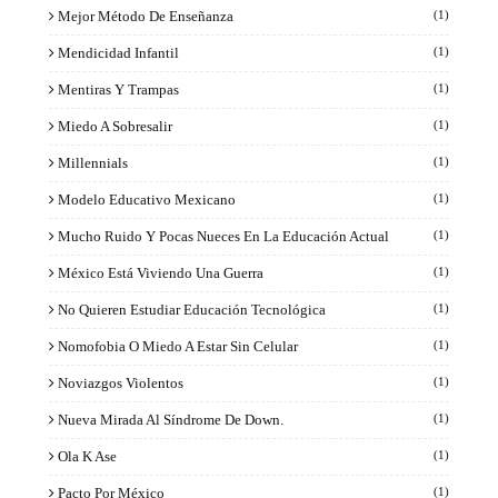
Mejor Método De Enseñanza
(1)
Mendicidad Infantil
(1)
Mentiras Y Trampas
(1)
Miedo A Sobresalir
(1)
Millennials
(1)
Modelo Educativo Mexicano
(1)
Mucho Ruido Y Pocas Nueces En La Educación Actual
(1)
México Está Viviendo Una Guerra
(1)
No Quieren Estudiar Educación Tecnológica
(1)
Nomofobia O Miedo A Estar Sin Celular
(1)
Noviazgos Violentos
(1)
Nueva Mirada Al Síndrome De Down.
(1)
Ola K Ase
(1)
Pacto Por México
(1)