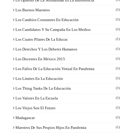
Lo Opuesto De La Solidaridad Es La Indiferencia
Los Buenos Maestros
(1)
Los Cambios Constantes En Educación
(1)
Los Candidatos Y Su Campaña En Los Medios
(1)
Los Cuatro Pilares De La Educac
(1)
Los Derechos Y Los Deberes Humanos
(1)
Los Docentes En México 2015
(1)
Los Fallos De La Educación Virtual En Pandemia
(1)
Los Límites En La Educación
(1)
Los Thing Tanks De La Educación
(1)
Los Valores En La Escuela
(1)
Los Viejos Son El Futuro
(1)
Madagascar
(1)
Maestros De Sus Propios Hijos En Pandemia
(1)