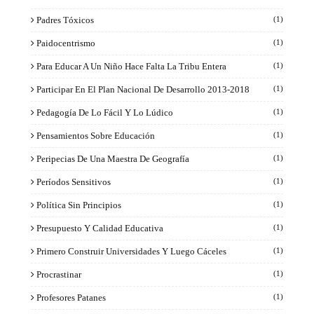
Padres Tóxicos
(1)
Paidocentrismo
(1)
Para Educar A Un Niño Hace Falta La Tribu Entera
(1)
Participar En El Plan Nacional De Desarrollo 2013-2018
(1)
Pedagogía De Lo Fácil Y Lo Lúdico
(1)
Pensamientos Sobre Educación
(1)
Peripecias De Una Maestra De Geografía
(1)
Períodos Sensitivos
(1)
Política Sin Principios
(1)
Presupuesto Y Calidad Educativa
(1)
Primero Construir Universidades Y Luego Cáceles
(1)
Procrastinar
(1)
Profesores Patanes
(1)