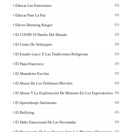
Educar Las Emociones
(1)
Educar Para La Paz
(1)
Efecto Dunning Kruger
(1)
El COVID 19 Dueño Del Mundo
(1)
El Cristo De Velázquez
(1)
El Estado Laico Y Las Tradiciones Religiosas
(1)
El Papa Francisco
(1)
El Abandono Escolar
(1)
El Abuso De Los Teléfonos Móviles
(1)
El Abuso Y La Explotación De Menores En Los Espectáculos
(1)
El Aprendizaje Autónomo
(1)
El Bullying
(1)
El Daño Emocional De Las Novatadas
(1)
El Desencanto De Los Jóvenes Ante Las Próximas Elecciones
(1)