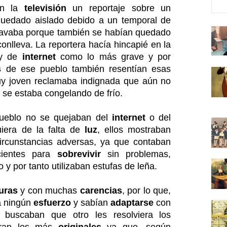
en la
televisión
un reportaje sobre un
uedado aislado debido a un temporal de
avaba porque también se habían quedado
conlleva. La reportera hacía hincapié en la
 y de
internet
como lo más grave y por
s
de ese pueblo también resentían esas
y joven reclamaba indignada que aún no
 se estaba congelando de frío.
ueblo no se quejaban del
internet
o del
uiera de la falta de
luz
, ellos mostraban
ircunstancias adversas, ya que contaban
cientes para
sobrevivir
sin problemas,
y por tanto utilizaban estufas de leña.
uras
y con muchas
carencias
, por lo que,
ba ningún
esfuerzo
y sabían
adaptarse
con
o buscaban que otro les resolviera los