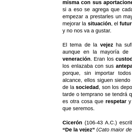
misma con sus aportacion
si a eso se agrega que ca
empezar a prestarles un may
mejorar la
situación
, el
futu
y no nos va a gustar.
El tema de la
vejez
ha sufr
aunque en la mayoría de 
veneración
. Eran los
custo
los enlazaba con sus
antep
porque, sin importar todo
alcance, ellos siguen siendo
de la
sociedad
, son los dep
tarde o temprano se tendrá 
es otra cosa que
respetar
que seremos.
Cicerón
(106-43 A.C.) escri
“De la vejez”
(
Cato maior de 