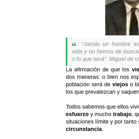
“
Jamás un hombre es
vida y no hemos de buscar 
o lo que será
”. Miguel de
La afirmación de que los
vi
dos maneras: o bien nos esp
población será de
viejos
o b
los que prevalezcan y saquen
Todos sabemos que ellos viv
esfuerzo
y mucho
trabajo
, 
situaciones límite y por tanto
circunstancia
.