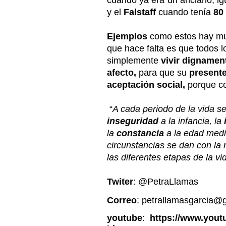
cuando ya era un anciano, i
y el
Falstaff
cuando tenía
80
Ejemplos
como estos hay m
que hace falta es que todos 
simplemente
vivir
dignamen
afecto,
para que su
present
aceptación social,
porque 
“
A cada periodo de la vida se
inseguridad
a la infancia, la
la
constancia
a la edad medi
circunstancias se dan con la
las diferentes etapas de la vi
Twiter
:
@PetraLlamas
Correo
: petrallamasgarcia@
youtube
:
https://www.yout