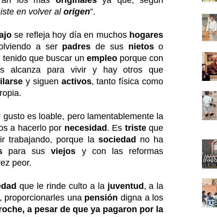
eran los más
originales
ya que, según
ste en volver al
origen
”.
ajo
se refleja hoy día en muchos
hogares
olviendo a ser
padres
de sus
nietos
o
 tenido que buscar un
empleo
porque con
es alcanza para vivir y hay otros que
ilarse
y siguen
activos
, tanto física como
ropia.
 gusto es loable, pero lamentablemente la
os a hacerlo por
necesidad
. Es
triste
que
r trabajando, porque la
sociedad
no ha
s
para sus
viejos
y con las reformas
vez peor.
edad
que le rinde culto a la
juventud
, a la
, proporcionarles una
pensión
digna a los
roche, a pesar de que ya pagaron por la