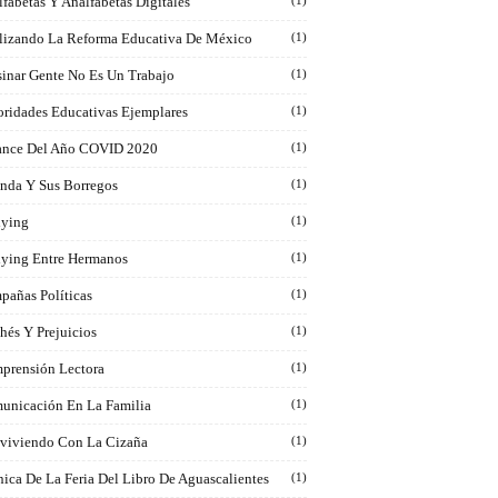
fabetas Y Analfabetas Digitales
(1)
lizando La Reforma Educativa De México
(1)
sinar Gente No Es Un Trabajo
(1)
oridades Educativas Ejemplares
(1)
ance Del Año COVID 2020
(1)
inda Y Sus Borregos
(1)
lying
(1)
lying Entre Hermanos
(1)
pañas Políticas
(1)
hés Y Prejuicios
(1)
prensión Lectora
(1)
unicación En La Familia
(1)
viviendo Con La Cizaña
(1)
ica De La Feria Del Libro De Aguascalientes
(1)