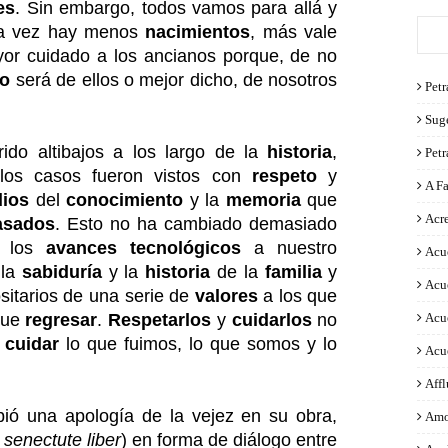
es
. Sin embargo, todos vamos para allá y
da vez hay menos
nacimientos
, más vale
or cuidado a los ancianos porque, de no
ro
será de ellos o mejor dicho, de nosotros
Petr
Sug
ido altibajos a los largo de la
historia
,
Pet
los casos fueron vistos con
respeto
y
A F
dios
del
conocimiento
y la
memoria
que
Acre
asados
. Esto no ha cambiado demasiado
s los
avances
tecnológicos
a nuestro
Acu
 la
sabiduría
y la
historia
de la
familia
y
Acu
ositarios de una serie de
valores
a los que
que
regresar
.
Respetarlos
y
cuidarlos
no
Acu
y
cuidar
lo que fuimos, lo que somos y lo
Acu
Aff
bió una apología de la vejez en su obra,
Amo
senectute liber
)
en forma de diálogo entre