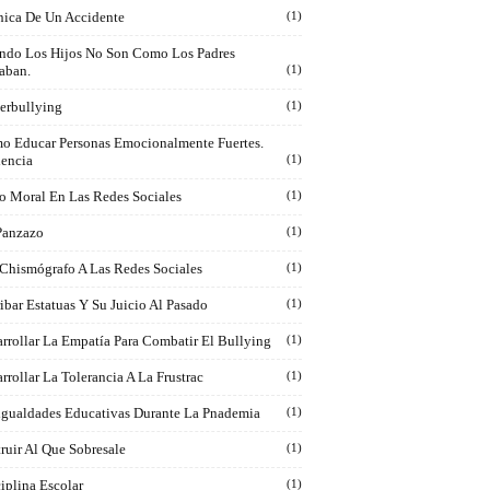
nica De Un Accidente
(1)
ndo Los Hijos No Son Como Los Padres
aban.
(1)
erbullying
(1)
o Educar Personas Emocionalmente Fuertes.
iencia
(1)
o Moral En Las Redes Sociales
(1)
Panzazo
(1)
 Chismógrafo A Las Redes Sociales
(1)
ibar Estatuas Y Su Juicio Al Pasado
(1)
rrollar La Empatía Para Combatir El Bullying
(1)
rrollar La Tolerancia A La Frustrac
(1)
igualdades Educativas Durante La Pnademia
(1)
ruir Al Que Sobresale
(1)
iplina Escolar
(1)