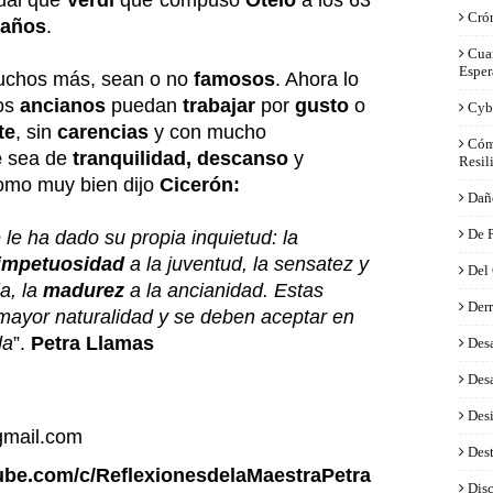
gual que
Verdi
que compuso
Otelo
a los 63
Cró
 años
.
Cua
Esper
uchos más, sean o no
famosos
. Ahora lo
los
ancianos
puedan
trabajar
por
gusto
o
Cyb
te
, sin
carencias
y con mucho
Cóm
e
sea de
tranquilidad, descanso
y
Resil
como
muy bien dijo
Cicerón:
Dañ
De 
 le ha dado su propia inquietud: la
impetuosidad
a la juventud, la sensatez y
Del
a, la
madurez
a la ancianidad. Estas
Derr
 mayor naturalidad y se deben aceptar en
da
”.
Petra Llamas
Desa
Desa
Des
gmail.com
Dest
ube.com/c/ReflexionesdelaMaestraPetra
Disc