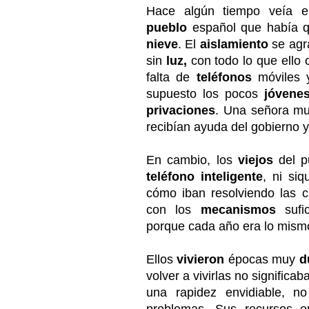
Hace algún tiempo veía 
pueblo
español que había q
nieve
. El
aislamiento
se agr
sin
luz,
con todo lo que ello 
falta de
teléfonos
móviles
supuesto los pocos
jóvene
privaciones
. Una señora mu
recibían ayuda del gobierno y
En cambio, los
viejos
del p
teléfono
inteligente
, ni siq
cómo iban resolviendo las c
con los
mecanismos
sufi
porque cada año era lo mismo 
Ellos
vivieron
épocas muy
d
volver a vivirlas no significa
una rapidez envidiable, n