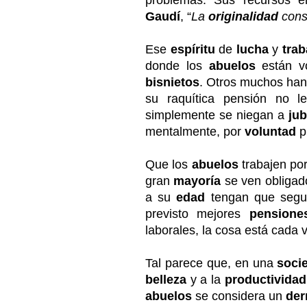
problemas. Sus recursos 
Gaudí
, “
La
originalidad
consi
Ese
espíritu
de
lucha
y
trab
donde los
abuelos
están v
bisnietos
. Otros muchos han
su raquítica pensión no l
simplemente se niegan a
jub
mentalmente, por
voluntad
p
Que los
abuelos
trabajen por
gran
mayoría
se ven obligad
a su
edad
tengan que segui
previsto mejores
pensione
laborales, la cosa está cada 
Tal parece que, en una
soci
belleza
y a la
productividad
abuelos
se considera un
der