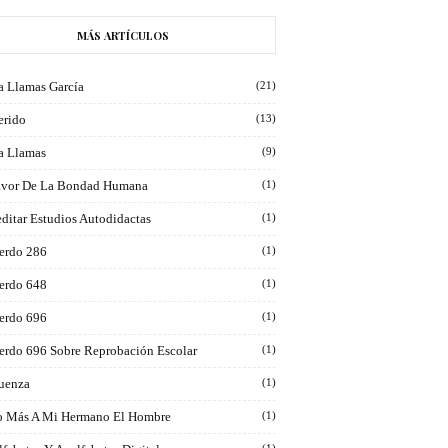
MÁS ARTÍCULOS
a Llamas García
(21)
erido
(13)
ra Llamas
(9)
avor De La Bondad Humana
(1)
ditar Estudios Autodidactas
(1)
erdo 286
(1)
erdo 648
(1)
erdo 696
(1)
erdo 696 Sobre Reprobación Escolar
(1)
luenza
(1)
 Más A Mi Hermano El Hombre
(1)