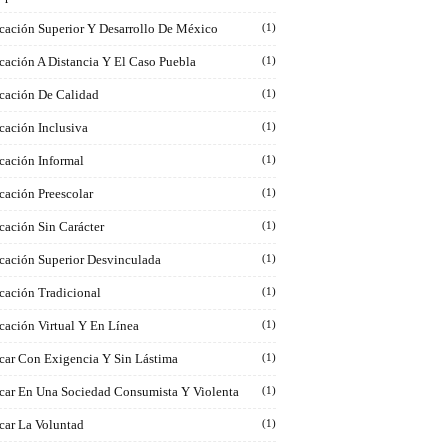
cación Superior Y Desarrollo De México
(1)
cación A Distancia Y El Caso Puebla
(1)
cación De Calidad
(1)
cación Inclusiva
(1)
cación Informal
(1)
cación Preescolar
(1)
cación Sin Carácter
(1)
cación Superior Desvinculada
(1)
cación Tradicional
(1)
cación Virtual Y En Línea
(1)
car Con Exigencia Y Sin Lástima
(1)
car En Una Sociedad Consumista Y Violenta
(1)
car La Voluntad
(1)