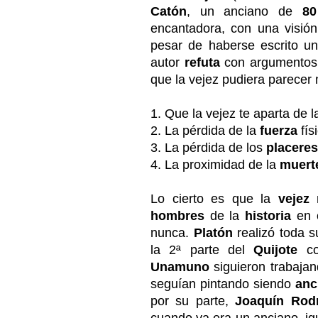
Catón
, un anciano de
80
encantadora, con una visió
pesar de haberse escrito 
autor
refuta
con argumentos 
que la vejez pudiera parecer
1. Que la vejez te aparta de 
2. La pérdida de la
fuerza
fís
3. La pérdida de los
placeres
4. La proximidad de la
muert
Lo cierto es que la
vejez
n
hombres
de la
historia
en 
nunca.
Platón
realizó toda s
la 2ª parte del
Quijote
c
Unamuno
siguieron trabajan
seguían pintando siendo
anc
por su parte,
Joaquín
Rod