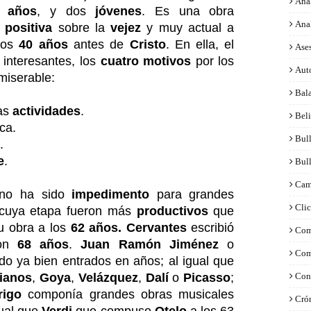
Anal
 años
, y dos
jóvenes
. Es una obra
Ana
n
positiva
sobre la
vejez
y muy actual a
unos
40 años
antes de
Cristo
. En ella, el
Ase
interesantes, los
cuatro motivos
por los
Aut
 miserable:
Bal
las
actividades
.
Bel
ica.
Bul
.
e
.
Bul
Cam
o ha sido
impedimento
para grandes
Clic
cuya etapa fueron más
productivos
que
u obra a los
62 años.
Cervantes
escribió
Com
on
68 años
.
Juan Ramón Jiménez
o
Com
do ya bien entrados en años; al igual que
ianos
,
Goya
,
Velázquez
,
Dalí
o
Picasso
;
Con
rigo
componía grandes obras musicales
Crón