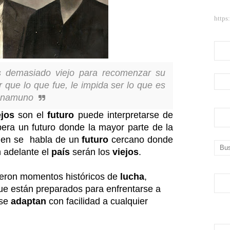
https
 demasiado viejo para recomenzar su
que lo que fue, le impida ser lo que es
 Unamuno
ejos
son el
futuro
puede interpretarse de
era un futuro donde la mayor parte de la
ien
se habla de un
futuro
cercano donde
 adelante el
país
serán los
viejos
.
ieron momentos históricos de
lucha
,
que están preparados para enfrentarse a
 se
adaptan
con facilidad a cualquier