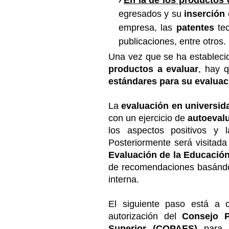
En la de los productos 
egresados y su
inserción
empresa, las
patentes
te
publicaciones, entre otros.
Una vez que se ha estableci
productos a evaluar
, hay q
estándares para su evaluac
La
evaluación en universid
con un ejercicio de
autoeval
los aspectos positivos y 
Posteriormente será visitada
Evaluación de la Educación
de recomendaciones basándos
interna.
El siguiente paso está a 
autorización del
Consejo P
Superior (COPAES)
para e