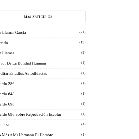
MÁS ARTÍCULOS
a Llamas García
(21)
erido
(13)
ra Llamas
(9)
avor De La Bondad Humana
(1)
ditar Estudios Autodidactas
(1)
erdo 286
(1)
erdo 648
(1)
erdo 696
(1)
erdo 696 Sobre Reprobación Escolar
(1)
luenza
(1)
 Más A Mi Hermano El Hombre
(1)