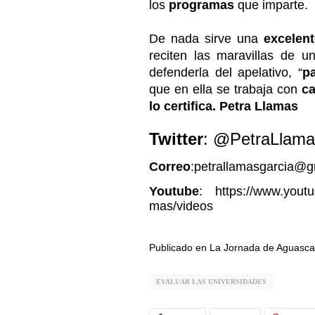
los
programas
que imparte.
De nada sirve una
excelen
reciten las maravillas de 
defenderla del apelativo, “
pa
que en ella se trabaja con
c
lo certifica. Petra Llamas
Twitter
: @PetraLlam
Correo
:petrallamasgarcia@g
Youtube
: https://www.youtu
mas/videos
Publicado en La Jornada de Aguascal
EVALUAR LAS UNIVERSIDADES