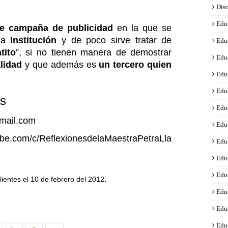
Disc
Edu
te campaña de publicidad
en la que se
una
Institución
y de poco sirve tratar de
Edu
tito
”, si no tienen manera de demostrar
Edu
alidad
y que además es
un tercero quien
Edu
Edu
as
Edu
mail.com
Edu
be.com/c/ReflexionesdelaMaestraPetraLla
Edu
Edu
Edu
ientes el 10 de febrero del 2012
.
Edu
Edu
Edu