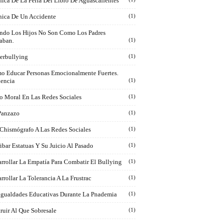
ica De La Feria Del Libro De Aguascalientes
nica De Un Accidente
(1)
ndo Los Hijos No Son Como Los Padres
aban.
(1)
erbullying
(1)
o Educar Personas Emocionalmente Fuertes.
iencia
(1)
o Moral En Las Redes Sociales
(1)
Panzazo
(1)
 Chismógrafo A Las Redes Sociales
(1)
ibar Estatuas Y Su Juicio Al Pasado
(1)
rrollar La Empatía Para Combatir El Bullying
(1)
rrollar La Tolerancia A La Frustrac
(1)
igualdades Educativas Durante La Pnademia
(1)
ruir Al Que Sobresale
(1)