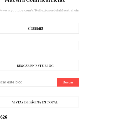
://www.youtube.com/c/ReflexionesdelaMaestraPetraLlamas/videos
SÍGUEME!
BUSCAR EN ESTE BLOG
VISTAS DE PÁGINA EN TOTAL
0
6
2
6