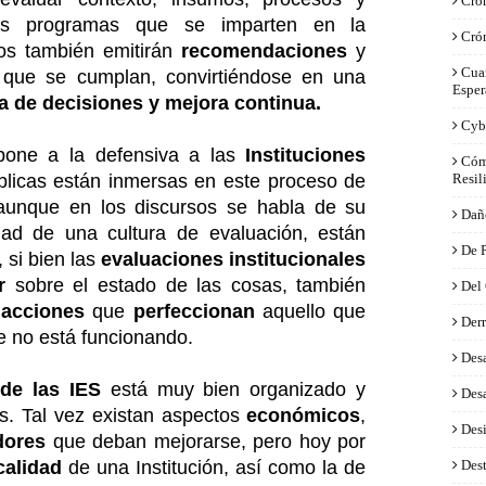
Crón
tes programas que se imparten en la
Cró
mos también emitirán
recomendaciones
y
Cua
 que se cumplan, convirtiéndose en una
Esper
a de decisiones y mejora continua.
Cyb
pone a la defensiva a las
Instituciones
Cóm
blicas están inmersas en este proceso de
Resil
aunque en los discursos se habla de su
Dañ
dad de una cultura de evaluación, están
De 
 si bien las
evaluaciones institucionales
r
sobre el estado de las cosas, también
Del
e
acciones
que
perfeccionan
aquello que
Derr
e no está funcionando.
Desa
 de las IES
está muy bien organizado y
Desa
s. Tal vez existan aspectos
económicos
,
Des
adores
que deban mejorarse, pero hoy por
calidad
de una Institución, así como la de
Dest