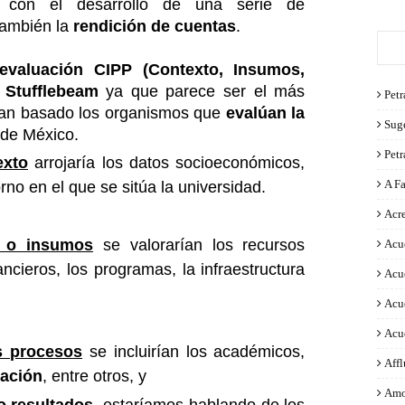
 con el desarrollo de una serie de
también la
rendición de cuentas
.
valuación CIPP (Contexto, Insumos,
 Stufflebeam
ya que parece ser el más
Petr
han basado los organismos que
evalúan la
Sug
 de México.
Pet
exto
arrojaría los datos socioeconómicos,
A F
orno en el que se sitúa la universidad.
Acre
s o insumos
se valorarían los recursos
Acu
ncieros, los programas, la infraestructura
Acu
Acu
Acu
s procesos
se incluirían los académicos,
Aff
lación
, entre otros, y
Amo