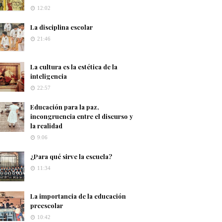
12:02
La disciplina escolar
21:46
La cultura es la estética de la
inteligencia
22:57
Educación para la paz,
incongruencia entre el discurso y
la realidad
9:06
¿Para qué sirve la escuela?
11:34
La importancia de la educación
preescolar
10:42