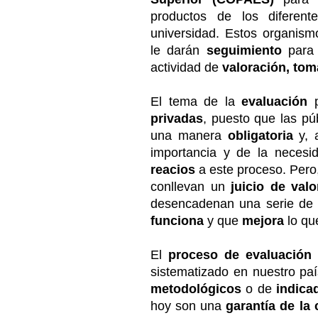
productos de los diferen
universidad. Estos organis
le darán
seguimiento
para
actividad de
valoración, tom
El tema de la
evaluación
privadas
, puesto que las pú
una manera
obligatoria
y, 
importancia y de la necesi
reacios
a este proceso. Pero,
conllevan un
juicio de valo
desencadenan una serie d
funciona
y que
mejora
lo qu
El
proceso de evaluación
sistematizado en nuestro paí
metodológicos
o de
indic
hoy son una
garantía de la 