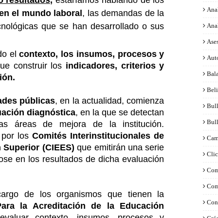
o resultados,
estaríamos hablando de los
Anal
 en el mundo laboral
, las demandas de la
cnológicas que se han desarrollado o sus
Ana
Ase
do el
contexto, los insumos, procesos y
Aut
ue construir los
indicadores, criterios y
Bal
ión.
Bel
ades públicas
, en la actualidad, comienza
Bul
uación diagnóstica
, en la que se detectan
Bul
las áreas de mejora de la institución.
 por los
Comités Interinstitucionales de
Cam
 Superior (CIEES)
que emitirán una serie
Clic
e en los resultados de dicha evaluación
Com
Com
cargo de los organismos que tienen la
Con
ara la Acreditación de la Educación
valuar contexto, insumos, procesos y