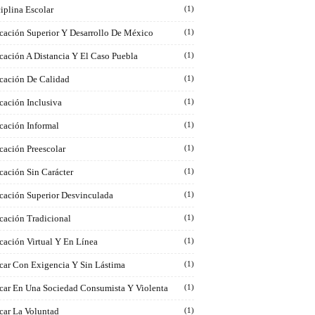
iplina Escolar
(1)
cación Superior Y Desarrollo De México
(1)
cación A Distancia Y El Caso Puebla
(1)
cación De Calidad
(1)
cación Inclusiva
(1)
cación Informal
(1)
cación Preescolar
(1)
cación Sin Carácter
(1)
cación Superior Desvinculada
(1)
cación Tradicional
(1)
cación Virtual Y En Línea
(1)
car Con Exigencia Y Sin Lástima
(1)
car En Una Sociedad Consumista Y Violenta
(1)
car La Voluntad
(1)