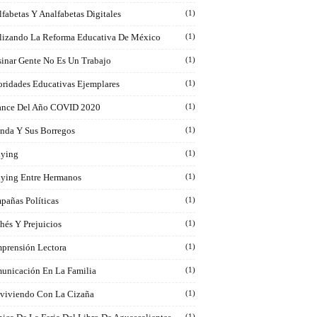
fabetas Y Analfabetas Digitales
(1)
lizando La Reforma Educativa De México
(1)
sinar Gente No Es Un Trabajo
(1)
oridades Educativas Ejemplares
(1)
ance Del Año COVID 2020
(1)
inda Y Sus Borregos
(1)
lying
(1)
lying Entre Hermanos
(1)
pañas Políticas
(1)
hés Y Prejuicios
(1)
prensión Lectora
(1)
unicación En La Familia
(1)
viviendo Con La Cizaña
(1)
(1)