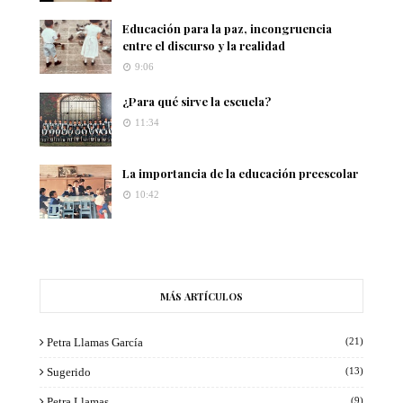
Educación para la paz, incongruencia
entre el discurso y la realidad
9:06
¿Para qué sirve la escuela?
11:34
La importancia de la educación preescolar
10:42
MÁS ARTÍCULOS
Petra Llamas García
(21)
Sugerido
(13)
Petra Llamas
(9)