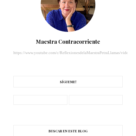
Maestra Contracorriente
https://www.youtube.com/c/ReflexionesdelaMaestraPetraLlamas/videos
SÍGUEME!
BUSCAR EN ESTE BLOG