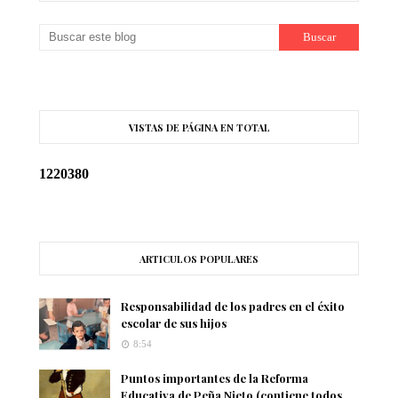
VISTAS DE PÁGINA EN TOTAL
1
2
2
0
3
8
0
ARTICULOS POPULARES
Responsabilidad de los padres en el éxito
escolar de sus hijos
8:54
Puntos importantes de la Reforma
Educativa de Peña Nieto (contiene todos