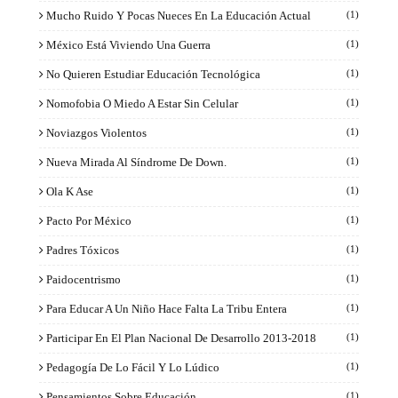
Mucho Ruido Y Pocas Nueces En La Educación Actual
(1)
México Está Viviendo Una Guerra
(1)
No Quieren Estudiar Educación Tecnológica
(1)
Nomofobia O Miedo A Estar Sin Celular
(1)
Noviazgos Violentos
(1)
Nueva Mirada Al Síndrome De Down.
(1)
Ola K Ase
(1)
Pacto Por México
(1)
Padres Tóxicos
(1)
Paidocentrismo
(1)
Para Educar A Un Niño Hace Falta La Tribu Entera
(1)
Participar En El Plan Nacional De Desarrollo 2013-2018
(1)
Pedagogía De Lo Fácil Y Lo Lúdico
(1)
Pensamientos Sobre Educación
(1)