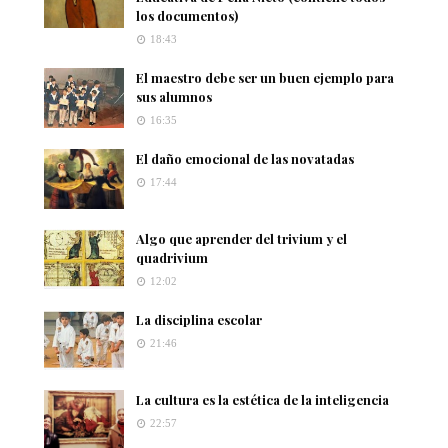
los documentos)
18:43
El maestro debe ser un buen ejemplo para
sus alumnos
16:35
El daño emocional de las novatadas
17:44
Algo que aprender del trivium y el
quadrivium
12:02
La disciplina escolar
21:46
La cultura es la estética de la inteligencia
22:57