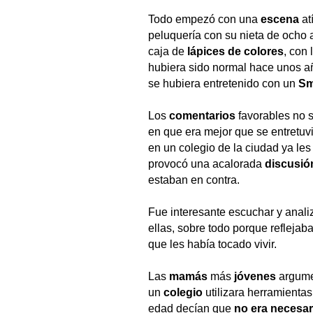
Todo empezó con una
escena
at
peluquería con su nieta de ocho 
caja de
lápices de colores
, con 
hubiera sido normal hace unos añ
se hubiera entretenido con un
Sm
Los
comentarios
favorables no s
en que era mejor que se entretuvi
en un colegio de la ciudad ya le
provocó una acalorada
discusió
estaban en contra.
Fue interesante escuchar y anali
ellas, sobre todo porque reflejab
que les había tocado vivir.
Las
mamás
más
jóvenes
argume
un
colegio
utilizara herramienta
edad decían que
no era necesar