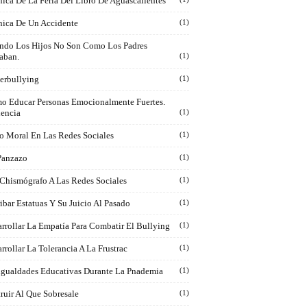
ica De La Feria Del Libro De Aguascalientes
nica De Un Accidente
(1)
ndo Los Hijos No Son Como Los Padres
aban.
(1)
erbullying
(1)
o Educar Personas Emocionalmente Fuertes.
iencia
(1)
o Moral En Las Redes Sociales
(1)
Panzazo
(1)
 Chismógrafo A Las Redes Sociales
(1)
ibar Estatuas Y Su Juicio Al Pasado
(1)
rrollar La Empatía Para Combatir El Bullying
(1)
rrollar La Tolerancia A La Frustrac
(1)
igualdades Educativas Durante La Pnademia
(1)
ruir Al Que Sobresale
(1)