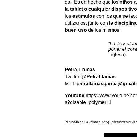
da. Es un hecho que los
niños
a
la tablet o cualquier dispositiv
los
estímulos
con los que se fav
utilizarlos, junto con la
disciplina
buen uso
de los mismos.
“
La tecnolog
poner el cor
inglesa)
Petra Llamas
Twitter:
@PetraLlamas
Mail:
petrallamasgarcia@gmail
Youtube
:
https://www.youtube.
s?disable_polymer=1
Publicado en La Jornada de Aguascalientes el vie