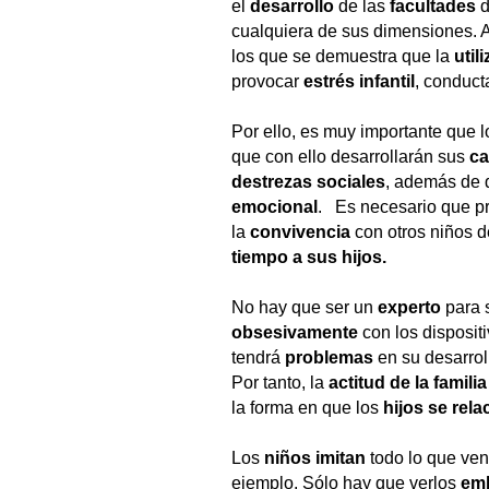
el
desarrollo
de las
facultades
d
cualquiera de sus dimensiones. 
los que se demuestra que la
util
provocar
estrés infantil
, conduc
Por ello, es muy importante que 
que con ello desarrollarán sus
c
destrezas sociales
, además de 
emocional
. Es necesario que pr
la
convivencia
con otros niños d
tiempo a sus hijos.
No hay que ser un
experto
para 
obsesivamente
con los disposit
tendrá
problemas
en su desarro
Por tanto, la
actitud
de la familia
la forma en que los
hijos
se rela
Los
niños
imitan
todo lo que ve
ejemplo. Sólo hay que verlos
em