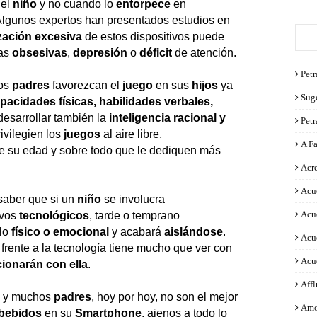
el
niño
y no cuando lo
entorpece
en
Algunos expertos han presentados estudios en
ización excesiva
de estos dispositivos puede
tas
obsesivas
,
depresión
o
déficit
de atención.
Petr
los
padres
favorezcan el
juego
en sus
hijos
ya
Sug
apacidades
físicas, habilidades verbales,
desarrollar también la
inteligencia racional y
Pet
ivilegien los
juegos
al aire libre,
A F
e su edad y sobre todo que le dediquen más
Acre
Acu
saber que si un
niño
se involucra
Acu
ivos
tecnológicos
, tarde o temprano
llo
físico o emocional
y acabará
aislándose
.
Acu
frente a la tecnología tiene mucho que ver con
Acu
cionarán con ella
.
Aff
n y muchos
padres
, hoy por hoy, no son el mejor
Amo
bebidos
en su
Smartphone
, ajenos a todo lo