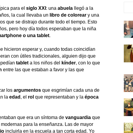
ípica para el
siglo XXI
: una
abuela
llegó a la
años, la cual llevaba un
libro de colorear
y una
los que se distrajo durante todo el tiempo. Esto
os, pero hoy día todos esperaban que la niña
artphone
o una tablet
.
e hicieron esperar y, cuando todas coincidían
eran con útiles tradicionales, alguien dijo que
s pedían
tablet
a los niños del
kínder
, con lo que
n
entre las que estaban a favor y las que
zar los
argumentos
que esgrimían cada una de
an la
edad
, el
rol
que representaban y la
época
ntaban que era un síntoma de
vanguardia
que
s modernas para la enseñanza. Las de mayor
io
incluirla en la escuela a tan corta edad. Yo