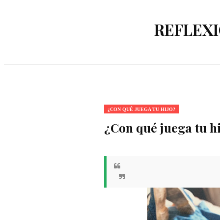
REFLEXI
¿CON QUÉ JUEGA TU HIJO?
¿Con qué juega tu h