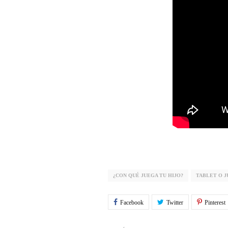
¿CON QUÉ JUEGA TU HIJO?
TABLET O 