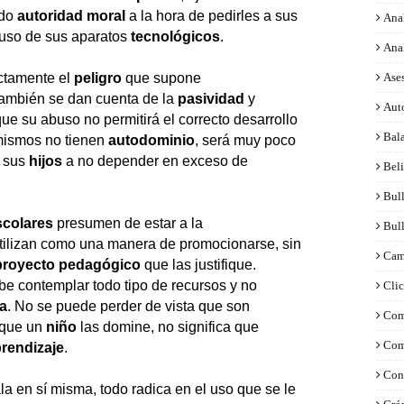
ndo
autoridad
moral
a la hora de pedirles a sus
Anal
uso de sus aparatos
tecnológicos
.
Ana
ctamente el
peligro
que supone
Ase
también se dan cuenta de la
pasividad
y
Aut
e su abuso no permitirá el correcto desarrollo
Bal
 mismos no tienen
autodominio
, será muy poco
a sus
hijos
a no depender en exceso de
Bel
Bul
scolares
presumen de estar a la
Bul
utilizan como una manera de promocionarse, sin
Cam
proyecto pedagógico
que las justifique.
e contemplar todo tipo de recursos y no
Clic
a
. No se puede perder de vista que son
Com
 que un
niño
las domine, no significa que
Com
rendizaje
.
Con
a en sí misma, todo radica en el uso que se le