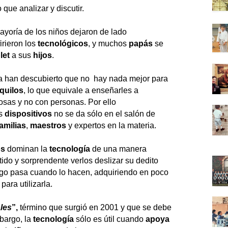
que analizar y discutir.
ayoría de los niños dejaron de lado
irieron los
tecnológicos
, y muchos
papás
se
let
a sus
hijos
.
 ya han descubierto que no hay nada mejor para
nquilos
, lo que equivale a enseñarles a
sas y no con personas. Por ello
os
dispositivos
no se da sólo en el salón de
familias
,
maestros
y expertos en la materia.
os
dominan la
tecnología
de una manera
tido y sorprendente verlos deslizar su dedito
lgo pasa cuando lo hacen, adquiriendo en poco
ara utilizarla.
ales
”
,
término que surgió en 2001 y que se debe
bargo, la
tecnología
sólo es útil cuando
apoya