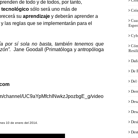
Crón
prenden de todo y de todos, por tanto,
o tecnológico
sólo será uno más de
Cró
orecerá su
aprendizaje
y deberán aprender a
Cua
y las reglas que se implementarán para el
Esper
Cyb
ía por sí sola no basta, también tenemos que
Cóm
azón”.
Jane Goodall (Primatóloga y antropóloga
Resil
Dañ
De 
Del
.com
Derr
com/channel/UC9aYpMfchINwkzJpozbgE_g/video
Desa
Desa
Des
rnes 10 de enero del 2014.
Dest