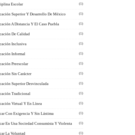
iplina Escolar
(1)
cación Superior Y Desarrollo De México
(1)
cación A Distancia Y El Caso Puebla
(1)
cación De Calidad
(1)
cación Inclusiva
(1)
cación Informal
(1)
cación Preescolar
(1)
cación Sin Carácter
(1)
cación Superior Desvinculada
(1)
cación Tradicional
(1)
cación Virtual Y En Línea
(1)
car Con Exigencia Y Sin Lástima
(1)
car En Una Sociedad Consumista Y Violenta
(1)
car La Voluntad
(1)