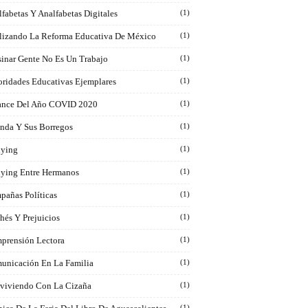
fabetas Y Analfabetas Digitales
(1)
lizando La Reforma Educativa De México
(1)
sinar Gente No Es Un Trabajo
(1)
oridades Educativas Ejemplares
(1)
ance Del Año COVID 2020
(1)
inda Y Sus Borregos
(1)
lying
(1)
lying Entre Hermanos
(1)
pañas Políticas
(1)
hés Y Prejuicios
(1)
prensión Lectora
(1)
unicación En La Familia
(1)
viviendo Con La Cizaña
(1)
(1)