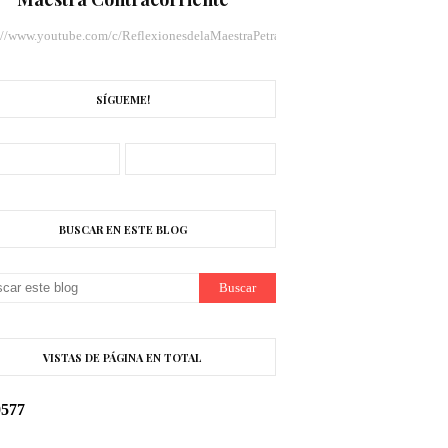
://www.youtube.com/c/ReflexionesdelaMaestraPetraLlamas/videos
SÍGUEME!
BUSCAR EN ESTE BLOG
VISTAS DE PÁGINA EN TOTAL
0
5
7
7