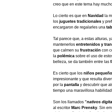
creo que en este tema hay mucho 
Lo cierto es que en
Navidad
la m
los
juguetes tradicionales
y pref
encargaron de regalarles una
tab
Tal parece que, a estas alturas,
mantenerlos
entretenidos y tra
que calmen su
frustración
con co
la
polémica
sobre el uso de est
belleza, se da también entre las
Es cierto que los
niños
pequeñ
impresionante y que resulta diver
por la
pantalla
y descubrir que a
tiempo una maravillosa habilidad p
Son los llamados
“
nativos digit
al escritor
Marc Prensky
. Sin em