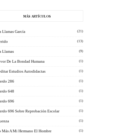
MÁS ARTÍCULOS
a Llamas García
(21)
erido
(13)
ra Llamas
(9)
avor De La Bondad Humana
(1)
ditar Estudios Autodidactas
(1)
erdo 286
(1)
erdo 648
(1)
erdo 696
(1)
erdo 696 Sobre Reprobación Escolar
(1)
luenza
(1)
 Más A Mi Hermano El Hombre
(1)