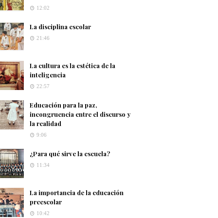
12:02
La disciplina escolar
21:46
La cultura es la estética de la
inteligencia
22:57
Educación para la paz,
incongruencia entre el discurso y
la realidad
9:06
¿Para qué sirve la escuela?
11:34
La importancia de la educación
preescolar
10:42