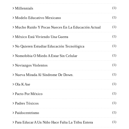
Millennials
(1)
Modelo Educativo Mexicano
(1)
Mucho Ruido Y Pocas Nueces En La Educación Actual
(1)
México Está Viviendo Una Guerra
(1)
No Quieren Estudiar Educación Tecnológica
(1)
Nomofobia O Miedo A Estar Sin Celular
(1)
Noviazgos Violentos
(1)
Nueva Mirada Al Síndrome De Down.
(1)
Ola K Ase
(1)
Pacto Por México
(1)
Padres Tóxicos
(1)
Paidocentrismo
(1)
Para Educar A Un Niño Hace Falta La Tribu Entera
(1)