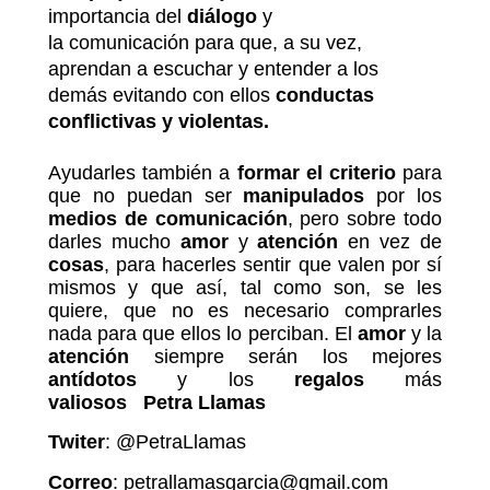
importancia del
diálogo
y
la comunicación para que, a su vez,
aprendan a escuchar y entender a los
demás evitando con ellos
conductas
conflictivas y violentas.
Ayudarles también a
formar el criterio
para
que no puedan ser
manipulados
por los
medios de comunicación
, pero s
obre todo
darles mucho
amor
y
atención
en vez de
cosas
, para hacerles sentir que valen por sí
mismos y que así, tal como son, se les
quiere, que no es necesario comprarles
nada para que ellos lo perciban. El
amor
y la
atención
siempre serán los mejores
antídotos
y los
regalos
más
valiosos
Petra Llamas
Twiter
:
@PetraLlamas
Correo
: petrallamasgarcia@gmail.com