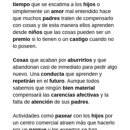
tiempo
que se escatima a los
hijos
o
simplemente un
amor
mal entendido hace
que muchos
padres
traten de compensarlo
con cosas y de esta manera ellos aprenden
desde
niños
que las cosas pueden ser un
premio
si lo tienen o un
castigo
cuando no
lo poseen.
Cosas
que acaban por
aburrirlos
y que
abandonan casi de inmediato para pedir algo
nuevo. Una
conducta
que aprenden y
repetirán
en el
futuro
. Aunque todos
sabemos que ningún
bien material
compensará las
carencias afectivas
y la
falta de
atención
de sus
padres
.
Actividades como
pasear
con los
hijos
por
un centro comercial atraen más que hacerlo
por un
parque
y los expertos se han