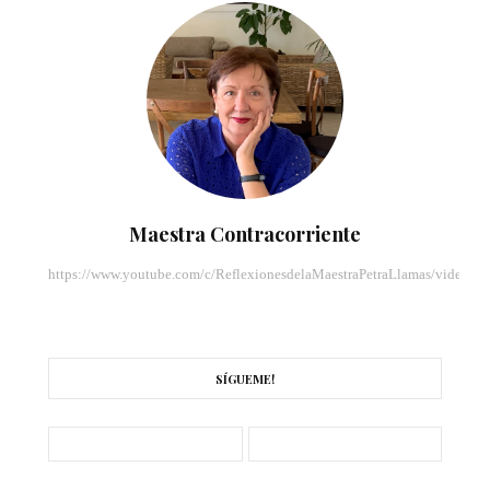
Maestra Contracorriente
https://www.youtube.com/c/ReflexionesdelaMaestraPetraLlamas/videos
SÍGUEME!