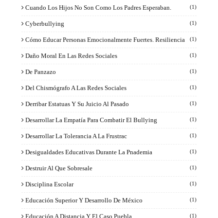
Cuando Los Hijos No Son Como Los Padres Esperaban.
(1)
Cyberbullying
(1)
Cómo Educar Personas Emocionalmente Fuertes. Resiliencia
(1)
Daño Moral En Las Redes Sociales
(1)
De Panzazo
(1)
Del Chismógrafo A Las Redes Sociales
(1)
Derribar Estatuas Y Su Juicio Al Pasado
(1)
Desarrollar La Empatía Para Combatir El Bullying
(1)
Desarrollar La Tolerancia A La Frustrac
(1)
Desigualdades Educativas Durante La Pnademia
(1)
Destruir Al Que Sobresale
(1)
Disciplina Escolar
(1)
Educación Superior Y Desarrollo De México
(1)
Educación A Distancia Y El Caso Puebla
(1)