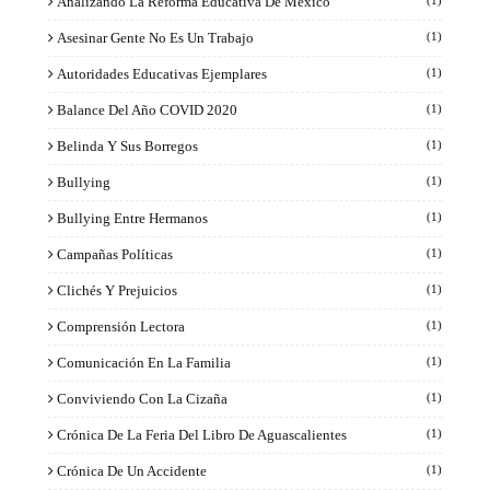
Analizando La Reforma Educativa De México
(1)
Asesinar Gente No Es Un Trabajo
(1)
Autoridades Educativas Ejemplares
(1)
Balance Del Año COVID 2020
(1)
Belinda Y Sus Borregos
(1)
Bullying
(1)
Bullying Entre Hermanos
(1)
Campañas Políticas
(1)
Clichés Y Prejuicios
(1)
Comprensión Lectora
(1)
Comunicación En La Familia
(1)
Conviviendo Con La Cizaña
(1)
Crónica De La Feria Del Libro De Aguascalientes
(1)
Crónica De Un Accidente
(1)