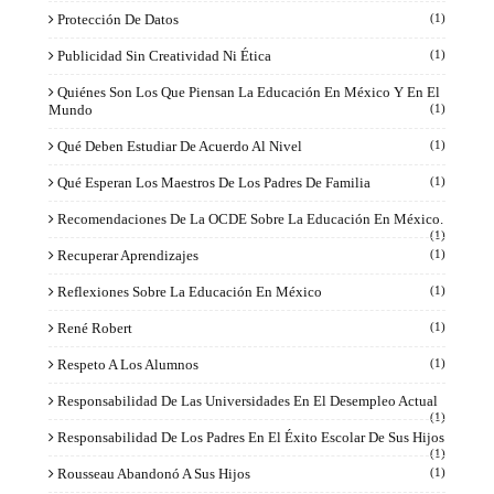
Protección De Datos
(1)
Publicidad Sin Creatividad Ni Ética
(1)
Quiénes Son Los Que Piensan La Educación En México Y En El
Mundo
(1)
Qué Deben Estudiar De Acuerdo Al Nivel
(1)
Qué Esperan Los Maestros De Los Padres De Familia
(1)
Recomendaciones De La OCDE Sobre La Educación En México.
(1)
Recuperar Aprendizajes
(1)
Reflexiones Sobre La Educación En México
(1)
René Robert
(1)
Respeto A Los Alumnos
(1)
Responsabilidad De Las Universidades En El Desempleo Actual
(1)
Responsabilidad De Los Padres En El Éxito Escolar De Sus Hijos
(1)
Rousseau Abandonó A Sus Hijos
(1)