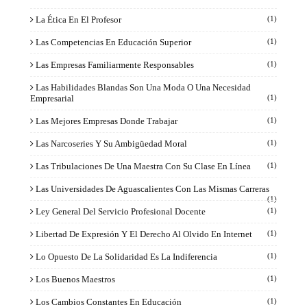
La Ética En El Profesor
(1)
Las Competencias En Educación Superior
(1)
Las Empresas Familiarmente Responsables
(1)
Las Habilidades Blandas Son Una Moda O Una Necesidad
Empresarial
(1)
Las Mejores Empresas Donde Trabajar
(1)
Las Narcoseries Y Su Ambigüedad Moral
(1)
Las Tribulaciones De Una Maestra Con Su Clase En Línea
(1)
Las Universidades De Aguascalientes Con Las Mismas Carreras
(1)
Ley General Del Servicio Profesional Docente
(1)
Libertad De Expresión Y El Derecho Al Olvido En Internet
(1)
Lo Opuesto De La Solidaridad Es La Indiferencia
(1)
Los Buenos Maestros
(1)
Los Cambios Constantes En Educación
(1)