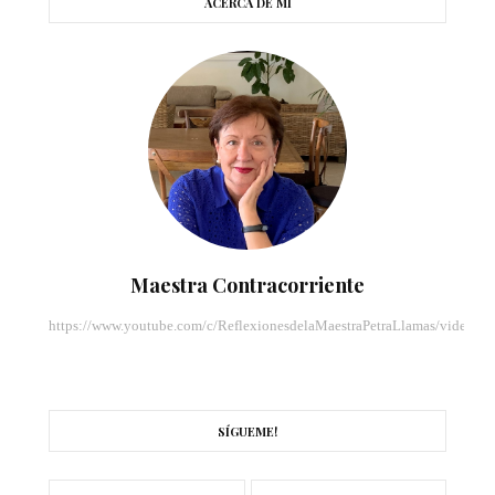
ACERCA DE MI
Maestra Contracorriente
https://www.youtube.com/c/ReflexionesdelaMaestraPetraLlamas/videos
SÍGUEME!