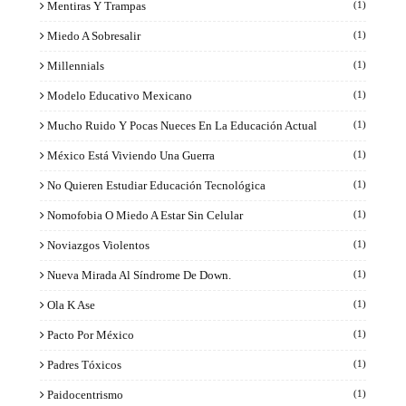
Mentiras Y Trampas
(1)
Miedo A Sobresalir
(1)
Millennials
(1)
Modelo Educativo Mexicano
(1)
Mucho Ruido Y Pocas Nueces En La Educación Actual
(1)
México Está Viviendo Una Guerra
(1)
No Quieren Estudiar Educación Tecnológica
(1)
Nomofobia O Miedo A Estar Sin Celular
(1)
Noviazgos Violentos
(1)
Nueva Mirada Al Síndrome De Down.
(1)
Ola K Ase
(1)
Pacto Por México
(1)
Padres Tóxicos
(1)
Paidocentrismo
(1)