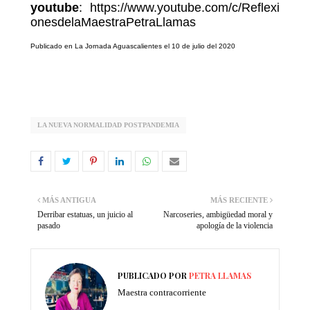
youtube
:
https://www.youtube.com/c/Reflexi
onesdelaMaestraPetraLlamas
Publicado en La Jornada Aguascalientes el 10 de julio del 2020
LA NUEVA NORMALIDAD POSTPANDEMIA
MÁS ANTIGUA
MÁS RECIENTE
Derribar estatuas, un juicio al
Narcoseries, ambigüedad moral y
pasado
apología de la violencia
PUBLICADO POR
PETRA LLAMAS
Maestra contracorriente