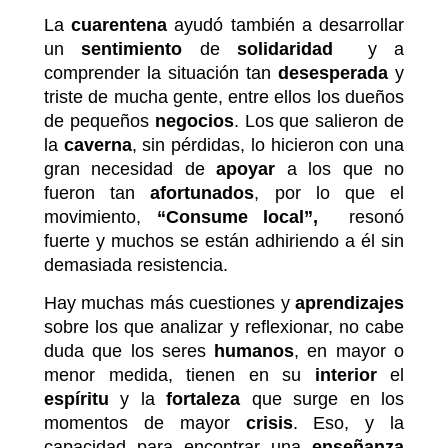
La
cuarentena
ayudó también a desarrollar
un
sentimiento
de
solidaridad
y a
comprender la situación tan
desesperada
y
triste de mucha gente, entre ellos los dueños
de pequeños
negocios
. Los que salieron de
la
caverna
, sin pérdidas, lo hicieron con una
gran necesidad de
apoyar
a los que no
fueron tan
afortunados
, por lo que el
movimiento,
“Consume local”,
resonó
fuerte y muchos se están adhiriendo a él sin
demasiada resistencia.
Hay muchas más cuestiones y
aprendizajes
sobre los que analizar y reflexionar, no cabe
duda que los seres
humanos
, en mayor o
menor medida, tienen en su
interior
el
espíritu
y la
fortaleza
que surge en los
momentos de mayor
crisis
. Eso, y la
capacidad para encontrar una
enseñanza