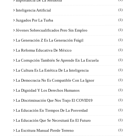
Importancia De La Memoria
Inteligencia Artificial
(1)
Juzgados Por La Turba
(1)
Jóvenes Sobrecualificados Pero Sin Empleo
(1)
La Generación Z Es La Generación Frágil
(1)
La Reforma Educativa De México
(1)
La Corrupción También Se Aprende En La Escuela
(1)
La Cultura Es La Estética De La Inteligencia
(1)
La Democracia No Es Compatible Con La Ignor
(1)
La Dignidad Y Los Derechos Humanos
(1)
La Discriminación Que Nos Trajo El COVID19
(1)
La Educación En Tiempos De La Posverdad
(1)
La Educación Que Se Necesitará En El Futuro
(1)
La Escritura Manual Pierde Terreno
(1)